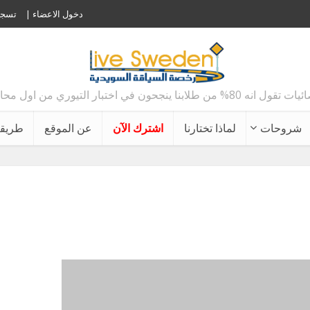
دخول الاعضاء |
تسجي
 80% من طلابنا ينجحون في اختبار التيوري من اول محاولة !!
شروحات
لماذا تختارنا
اشترك الآن
عن الموقع
طريقة