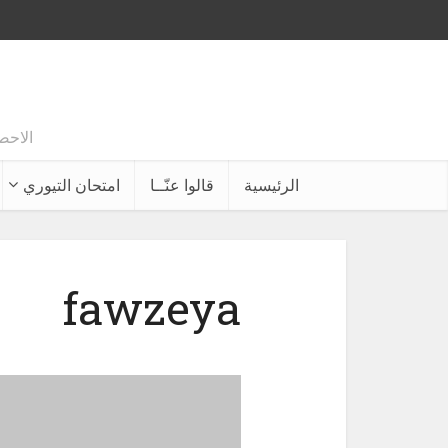
الاحصائيات تقول انه
الرئيسية
قالوا عنّــا
امتحان التيوري
fawzeya