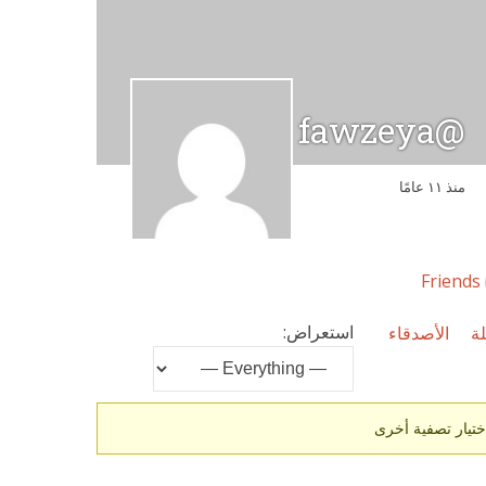
@fawzeya
منذ ١١ عامًا
Friends
استعراض:
ة
الأصدقاء
ختيار تصفية أخرى