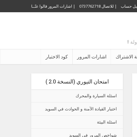
ل حساب
| للاتصال 0737762718
| اشارات المرور
قالوا عنّــا
 الاشتراك
اشارات المرور
كود الاختبار
امتحان التيوري (النسخة 2.0 )
اسئلة السيارة والمحرك
اختبار القيادة الآمنة و الحوادث في السويد
اسئلة البيئة
شواخص المرور في السويد