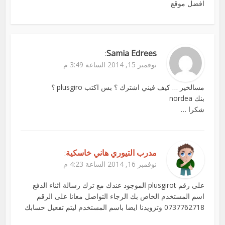
افضل موقع
Samia Edrees
:
نوفمبر 15, 2014 الساعة 3:49 م
مسالخير … كيف فيني اشترك ؟ بس اكتب plusgiro ؟
بنك nordea
شكرا …
مدرب التيوري هاني خاسكية
:
نوفمبر 16, 2014 الساعة 4:23 م
على رقم plusgirot الموجود عندك مع ترك رسالة اثناء الدفع
اسم المستخدم الخاص بك الرجاء التواصل معانا على الرقم
0737762718 وتزويدنا ايضا باسم المستخدم ليتم تفعيل حسابك