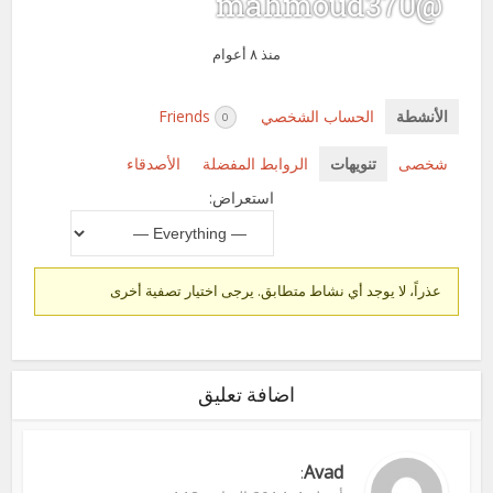
@mahmoud370
منذ ٨ أعوام
الأنشطة
الحساب الشخصي
Friends
0
شخصى
تنويهات
الروابط المفضلة
الأصدقاء
استعراض:
عذراً، لا يوجد أي نشاط متطابق. يرجى اختيار تصفية أخرى
اضافة تعليق
Avad
: