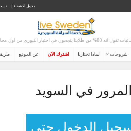
دخول الاعضاء |
تسجي
 80% من طلابنا ينجحون في اختبار التيوري من اول محاولة !!
شروحات
لماذا تختارنا
اشترك الآن
عن الموقع
طريقة
المرور في السويد
سجيل الدخول حتى