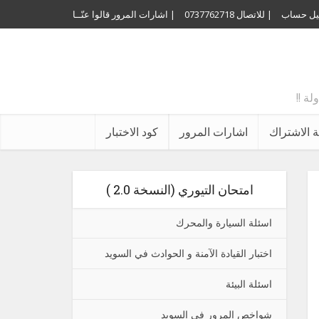
ل حساب
| للاتصال 0737762718
| اشارات المرور
قالوا عنّــا
 الاشتراك
اشارات المرور
كود الاختبار
امتحان التيوري (النسخة 2.0 )
اسئلة السيارة والمحرك
اختبار القيادة الآمنة و الحوادث في السويد
اسئلة البيئة
شواخص المرور في السويد