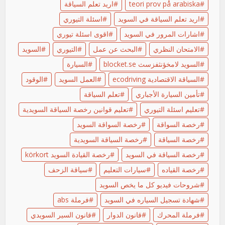
teori prov på arabiska
اريد تعلم السياقة
اريد تعلم السياقة في السويد
اسئلة التيوري
اشارات المرور في السويد
اقوى اسئلة تيوري
الامتحان النظري
البحث عن عمل
التيوري
السويد
السويد لامخؤنثفزسث blocket.se
السيارة
السياقة الاقتصادية ecodriving
العمل السويد
الوقود
تأمين السيارة الأجباري
تعلم السياقة
تعليم اسئلة التيوري
تعليم قوانين رخصة السياقة السويدية
رخصة السواقة
رخصة السواقة السويد
رخصة السياقة
رخصة السياقة السويدية
رخصة السياقة في السويد
رخصة القيادة السويد körkort
رخصة القياده
سيارات التعليم
سياقة الزحف
شروحات فيديو كل ما يخص السويد
شهادة تسجيل السياره في السويد
فرملة abs
فرملة المحرك
قانون الدوار
قانون السير السويدي