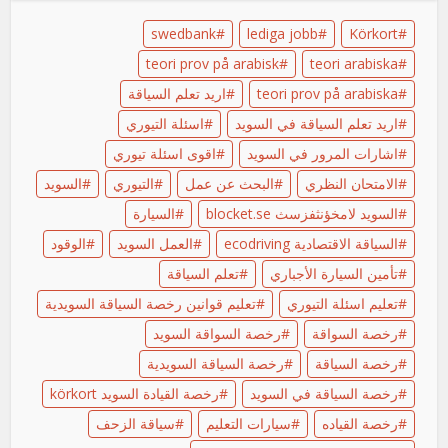
swedbank
lediga jobb
Körkort
teori prov på arabisk
teori arabiska
teori prov på arabiska
اريد تعلم السياقة
اريد تعلم السياقة في السويد
اسئلة التيوري
اشارات المرور في السويد
اقوى اسئلة تيوري
الامتحان النظري
البحث عن عمل
التيوري
السويد
السويد لامخؤنثفزسث blocket.se
السيارة
السياقة الاقتصادية ecodriving
العمل السويد
الوقود
تأمين السيارة الأجباري
تعلم السياقة
تعليم اسئلة التيوري
تعليم قوانين رخصة السياقة السويدية
رخصة السواقة
رخصة السواقة السويد
رخصة السياقة
رخصة السياقة السويدية
رخصة السياقة في السويد
رخصة القيادة السويد körkort
رخصة القياده
سيارات التعليم
سياقة الزحف