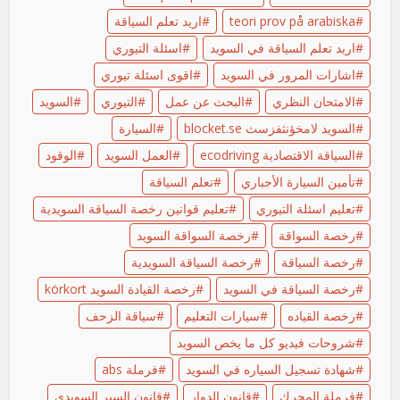
teori prov på arabiska
اريد تعلم السياقة
اريد تعلم السياقة في السويد
اسئلة التيوري
اشارات المرور في السويد
اقوى اسئلة تيوري
الامتحان النظري
البحث عن عمل
التيوري
السويد
السويد لامخؤنثفزسث blocket.se
السيارة
السياقة الاقتصادية ecodriving
العمل السويد
الوقود
تأمين السيارة الأجباري
تعلم السياقة
تعليم اسئلة التيوري
تعليم قوانين رخصة السياقة السويدية
رخصة السواقة
رخصة السواقة السويد
رخصة السياقة
رخصة السياقة السويدية
رخصة السياقة في السويد
رخصة القيادة السويد körkort
رخصة القياده
سيارات التعليم
سياقة الزحف
شروحات فيديو كل ما يخص السويد
شهادة تسجيل السياره في السويد
فرملة abs
فرملة المحرك
قانون الدوار
قانون السير السويدي