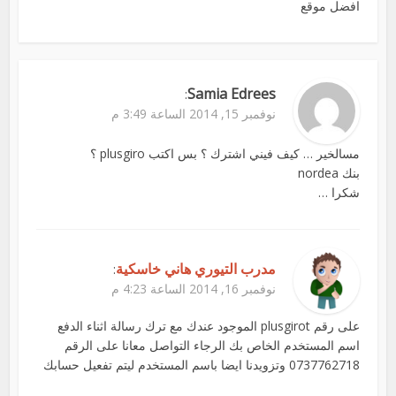
افضل موقع
Samia Edrees
:
نوفمبر 15, 2014 الساعة 3:49 م
مسالخير … كيف فيني اشترك ؟ بس اكتب plusgiro ؟
بنك nordea
شكرا …
مدرب التيوري هاني خاسكية
:
نوفمبر 16, 2014 الساعة 4:23 م
على رقم plusgirot الموجود عندك مع ترك رسالة اثناء الدفع
اسم المستخدم الخاص بك الرجاء التواصل معانا على الرقم
0737762718 وتزويدنا ايضا باسم المستخدم ليتم تفعيل حسابك