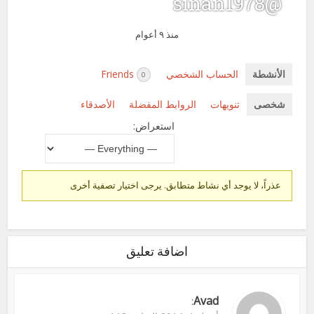
@sinan1978
منذ ٩ أعوام
الأنشطة
الحساب الشخصي
Friends
0
شخصى
تنويهات
الروابط المفضلة
الأصدقاء
استعراض:
عذراً، لا يوجد أي نشاط متطابق. يرجى اختيار تصفية أخرى
اضافة تعليق
Avad
: