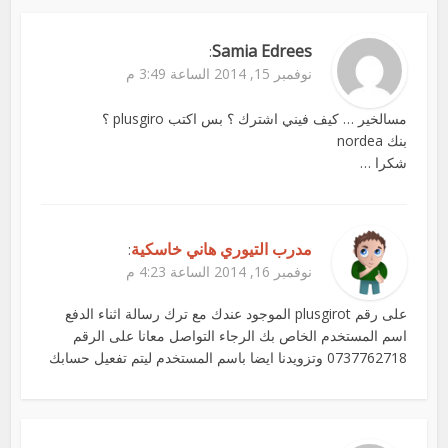
Samia Edrees
:
نوفمبر 15, 2014 الساعة 3:49 م
مسالخير … كيف فيني اشترك ؟ بس اكتب plusgiro ؟
بنك nordea
شكرا …
مدرب التيوري هاني خاسكية
:
نوفمبر 16, 2014 الساعة 4:23 م
على رقم plusgirot الموجود عندك مع ترك رسالة اثناء الدفع
اسم المستخدم الخاص بك الرجاء التواصل معانا على الرقم
0737762718 وتزويدنا ايضا باسم المستخدم ليتم تفعيل حسابك