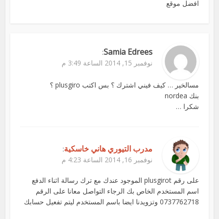
افضل موقع
Samia Edrees
:
نوفمبر 15, 2014 الساعة 3:49 م
مسالخير … كيف فيني اشترك ؟ بس اكتب plusgiro ؟
بنك nordea
شكرا …
مدرب التيوري هاني خاسكية
:
نوفمبر 16, 2014 الساعة 4:23 م
على رقم plusgirot الموجود عندك مع ترك رسالة اثناء الدفع
اسم المستخدم الخاص بك الرجاء التواصل معانا على الرقم
0737762718 وتزويدنا ايضا باسم المستخدم ليتم تفعيل حسابك