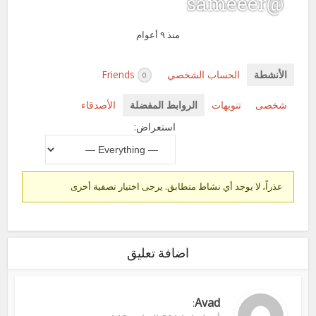
@sameeer
منذ ٩ أعوام
الأنشطة
الحساب الشخصي
Friends
0
شخصى
تنويهات
الروابط المفضلة
الأصدقاء
استعراض:
عذراً، لا يوجد أي نشاط متطابق. يرجى اختيار تصفية أخرى
اضافة تعليق
Avad
: