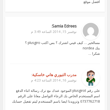
افضل موقع
Samia Edrees
:
نوفمبر 15, 2014 الساعة 3:49 م
مسالخير … كيف فيني اشترك ؟ بس اكتب plusgiro ؟
بنك nordea
شكرا …
مدرب التيوري هاني خاسكية
:
نوفمبر 16, 2014 الساعة 4:23 م
على رقم plusgirot الموجود عندك مع ترك رسالة اثناء الدفع
اسم المستخدم الخاص بك الرجاء التواصل معانا على الرقم
0737762718 وتزويدنا ايضا باسم المستخدم ليتم تفعيل حسابك