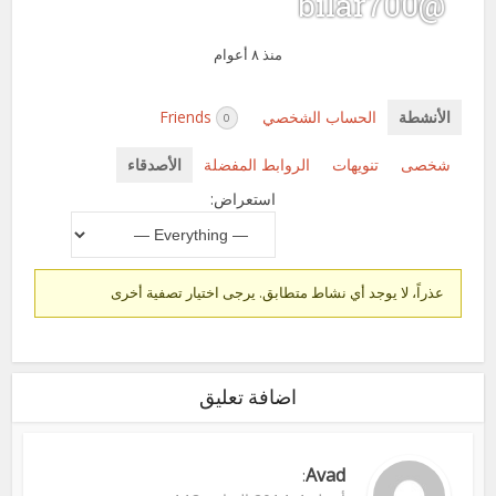
@bilar700
منذ ٨ أعوام
الأنشطة
الحساب الشخصي
Friends
0
شخصى
تنويهات
الروابط المفضلة
الأصدقاء
استعراض:
عذراً، لا يوجد أي نشاط متطابق. يرجى اختيار تصفية أخرى
اضافة تعليق
Avad
: