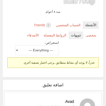
@bilar700
منذ ٨ أعوام
الأنشطة
الحساب الشخصي
Friends
0
شخصى
تنويهات
الروابط المفضلة
الأصدقاء
استعراض:
عذراً، لا يوجد أي نشاط متطابق. يرجى اختيار تصفية أخرى
اضافة تعليق
Avad
: