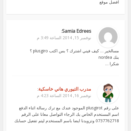
افضل موقع
Samia Edrees
:
نوفمبر 15, 2014 الساعة 3:49 م
مسالخير … كيف فيني اشترك ؟ بس اكتب plusgiro ؟
بنك nordea
شكرا …
مدرب التيوري هاني خاسكية
:
نوفمبر 16, 2014 الساعة 4:23 م
على رقم plusgirot الموجود عندك مع ترك رسالة اثناء الدفع
اسم المستخدم الخاص بك الرجاء التواصل معانا على الرقم
0737762718 وتزويدنا ايضا باسم المستخدم ليتم تفعيل حسابك