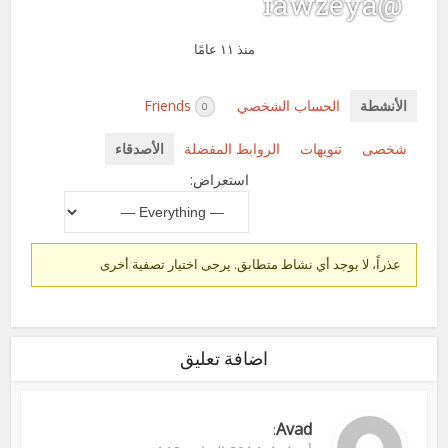
@fawzeya
منذ ١١ عامًا
الأنشطة
الحساب الشخصي
Friends
0
شخصى
تنويهات
الروابط المفضلة
الأصدقاء
استعراض:
عذراً، لا يوجد أي نشاط متطابق. يرجى اختيار تصفية أخرى
اضافة تعليق
Avad
: